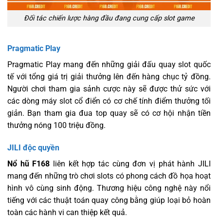
Đối tác chiến lược hàng đầu đang cung cấp slot game
Pragmatic Play
Pragmatic Play mang đến những giải đấu quay slot quốc
tế với tổng giá trị giải thưởng lên đến hàng chục tỷ đồng.
Người chơi tham gia sảnh cược này sẽ được thử sức với
các dòng máy slot cổ điển có cơ chế tính điểm thưởng tối
giản. Bạn tham gia đua top quay sẽ có cơ hội nhận tiền
thưởng nóng 100 triệu đồng.
JILI độc quyền
Nổ hũ F168
liên kết hợp tác cùng đơn vị phát hành JILI
mang đến những trò chơi slots có phong cách đồ họa hoạt
hình vô cùng sinh động. Thương hiệu công nghệ này nổi
tiếng với các thuật toán quay công bằng giúp loại bỏ hoàn
toàn các hành vi can thiệp kết quả.