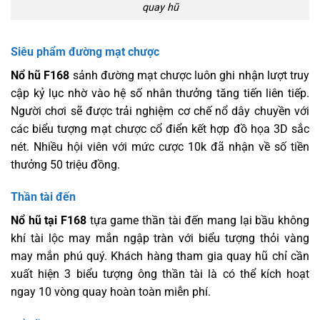
quay hũ
Siêu phẩm đường mạt chược
Nổ hũ F168
sảnh đường mạt chược luôn ghi nhận lượt truy
cập kỷ lục nhờ vào hệ số nhân thưởng tăng tiến liên tiếp.
Người chơi sẽ được trải nghiệm cơ chế nổ dây chuyền với
các biểu tượng mạt chược cổ điển kết hợp đồ họa 3D sắc
nét. Nhiều hội viên với mức cược 10k đã nhận về số tiền
thưởng 50 triệu đồng.
Thần tài đến
Nổ hũ tại F168
tựa game thần tài đến mang lại bầu không
khí tài lộc may mắn ngập tràn với biểu tượng thỏi vàng
may mắn phú quý. Khách hàng tham gia quay hũ chỉ cần
xuất hiện 3 biểu tượng ông thần tài là có thể kích hoạt
ngay 10 vòng quay hoàn toàn miễn phí.