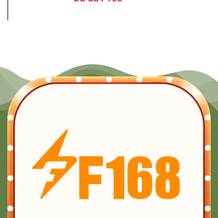
Đỉnh Cao, Nhận Thưởng Ào Ào