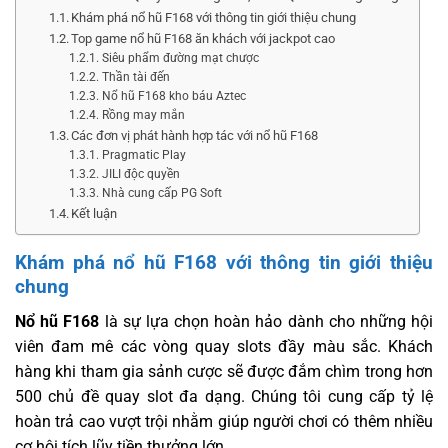
Khám phá nổ hũ F168 với thông tin giới thiệu chung
Top game nổ hũ F168 ăn khách với jackpot cao
Siêu phẩm đường mạt chược
Thần tài đến
Nổ hũ F168 kho báu Aztec
Rồng may mắn
Các đơn vị phát hành hợp tác với nổ hũ F168
Pragmatic Play
JILI độc quyền
Nhà cung cấp PG Soft
Kết luận
Khám phá nổ hũ F168 với thông tin giới thiệu
chung
Nổ hũ F168
là sự lựa chọn hoàn hảo dành cho những hội
viên đam mê các vòng quay slots đầy màu sắc. Khách
hàng khi tham gia sảnh cược sẽ được đắm chìm trong hơn
500 chủ đề quay slot đa dạng. Chúng tôi cung cấp tỷ lệ
hoàn trả cao vượt trội nhằm giúp người chơi có thêm nhiều
cơ hội tích lũy tiền thưởng lớn.